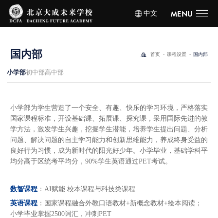
中文
MENU
国
内
部
首页
课程设置
国内部
小学部
初中部
高中部
小学部为学生营造了一个安全、有趣、快乐的学习环境，严格落实
国家课程标准，开设基础课、拓展课、探究课，采用国际先进的教
学方法，激发学生兴趣，挖掘学生潜能，培养学生提出问题、分析
问题、解决问题的自主学习能力和创新思维能力，养成终身受益的
良好行为习惯，成为新时代的阳光好少年。小学毕业，基础学科平
均分高于区统考平均分，90%学生英语通过PET考试。
数智课程
：AI赋能 校本课程与科技类课程
英语课程
：国家课程融合外教口语教材+新概念教材+绘本阅读；
小学毕业掌握2500词汇，冲刺PET