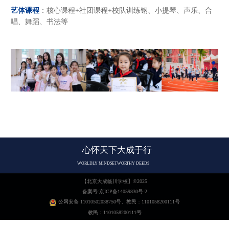
艺体课程
：核心课程+社团课程+校队训练钢、小提琴、声乐、合
唱、舞蹈、书法等
course
心怀天下
大成于行
WORLDLY MINDSET
WORTHY DEEDS
【
北京大成临川学校
】©2025
备案号:京ICP备14059830号-2
公网安备 11010502038750号、教民：1101058200111号
教民：1101058200111号