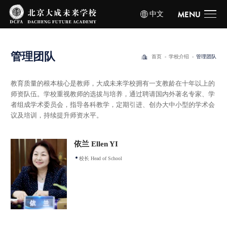
中文
MENU
管
理
团
队
首页
学校介绍
管理团队
教育质量的根本核心是教师，大成未来学校拥有一支教龄在十年以上的
师资队伍。学校重视教师的选拔与培养，通过聘请国内外著名专家、学
者组成学术委员会，指导各科教学，定期引进、创办大中小型的学术会
议及培训，持续提升师资水平。
依兰 Ellen YI
校长 Head of School